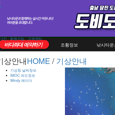
그인
|
회원가입
|
고객센터
바다좌대 예약하기
조황정보
낚시타운
기상안내
HOME
/
기상안내
기상청 날씨정보
IMOC 파도정보
Windy 레이더